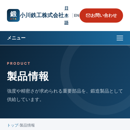
日
鍛
小川鉄工株式会社
お問い合わせ
本
|
EN
語
メニュー
トップページ
PRODUCT
製品情報
強度や精密さが求められる重要部品を、鍛造製品として
供給しています。
トップ
製品情報