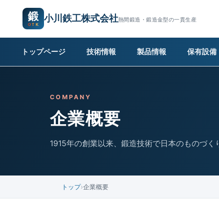
鍛
小川鉄工株式会社
熱間鍛造・鍛造金型の一貫生産
トップページ
技術情報
製品情報
保有設備
COMPANY
企業概要
1915年の創業以来、鍛造技術で日本のものづ
トップ
企業概要